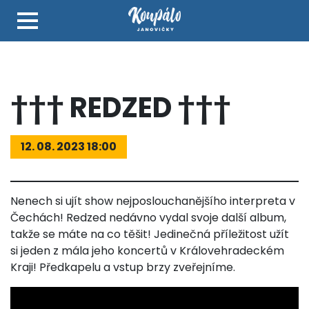
††† REDZED †††
12. 08. 2023 18:00
Nenech si ujít show nejposlouchanějšího interpreta v
Čechách! Redzed nedávno vydal svoje další album,
takže se máte na co těšit! Jedinečná příležitost užít
si jeden z mála jeho koncertů v Královehradeckém
Kraji! Předkapelu a vstup brzy zveřejníme.