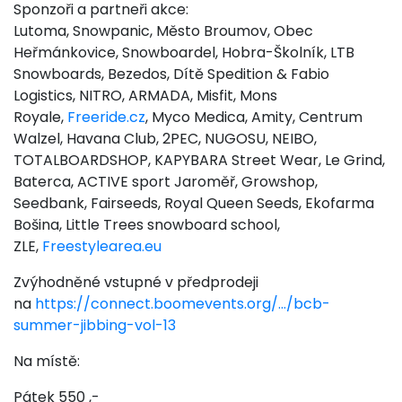
Sponzoři a partneři akce:
Lutoma, Snowpanic, Město Broumov, Obec
Heřmánkovice, Snowboardel, Hobra-Školník, LTB
Snowboards, Bezedos, Dítě Spedition & Fabio
Logistics, NITRO, ARMADA, Misfit, Mons
Royale,
Freeride.cz
, Myco Medica, Amity, Centrum
Walzel, Havana Club, 2PEC, NUGOSU, NEIBO,
TOTALBOARDSHOP, KAPYBARA Street Wear, Le Grind,
Baterca, ACTIVE sport Jaroměř, Growshop,
Seedbank, Fairseeds, Royal Queen Seeds, Ekofarma
Bošina, Little Trees snowboard school,
ZLE,
Freestylearea.eu
Zvýhodněné vstupné v předprodeji
na
https://connect.boomevents.org/…/bcb-
summer-jibbing-vol-13
Na místě:
Pátek 550 ,-