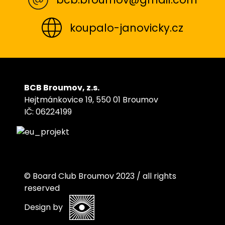
koupalo-janovicky.cz
BCB Broumov, z.s.
Hejtmánkovice 19, 550 01 Broumov
IČ: 06224199
© Board Club Broumov 2023 / all rights
reserved
Design by